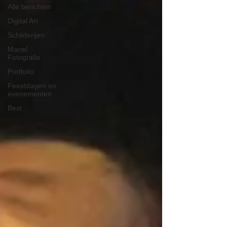
Alle berichten
Digital Art
Schilderijen
Mariel
Fotografie
Portfolio
Feestdagen en
evenementen
Best