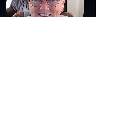
Contact
Voor informatie over mijn
werk, neem je vooral even
contact op