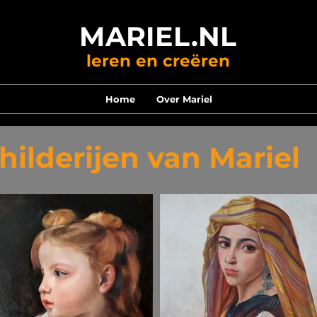
MARIEL.NL
leren en creëren
Home
Over Mariel
childerijen van Mariel