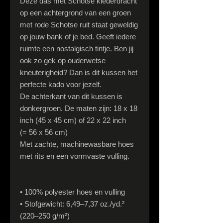
Deze das met Schotse klederdracht
op een achtergrond van een groen
met rode Schotse ruit staat geweldig
op jouw bank of je bed. Geeft iedere
ruimte een nostalgisch tintje. Ben jij
ook zo gek op ouderwetse
kneuterigheid? Dan is dit kussen het
perfecte kado voor jezelf.
De achterkant van dit kussen is
donkergroen. De maten zijn: 18 x 18
inch (45 x 45 cm) of 22 x 22 inch
(= 56 x 56 cm)
Met zachte, machinewasbare hoes
met rits en een vormvaste vulling.
• 100% polyester hoes en vulling
• Stofgewicht: 6,49–7,37 oz./yd.²
(220–250 g/m²)