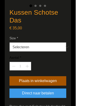
Kussen Schotse
Das
Prijs
€ 35,00
Size
*
Aantal
*
Plaats in winkelwagen
Direct naar betalen