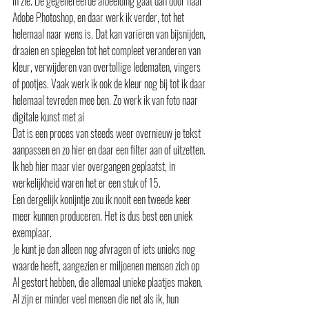
in zie. De gegenereerde afbeelding gaat dan door naar 
Adobe Photoshop, en daar werk ik verder, tot het 
helemaal naar wens is. Dat kan variëren van bijsnijden, 
draaien en spiegelen tot het compleet veranderen van 
kleur, verwijderen van overtollige ledematen, vingers 
of pootjes. Vaak werk ik ook de kleur nog bij tot ik daar 
helemaal tevreden mee ben. Zo werk ik van foto naar 
digitale kunst met ai
Dat is een proces van steeds weer overnieuw je tekst 
aanpassen en zo hier en daar een filter aan of uitzetten. 
Ik heb hier maar vier overgangen geplaatst, in 
werkelijkheid waren het er een stuk of 15.
Een dergelijk konijntje zou ik nooit een tweede keer 
meer kunnen produceren. Het is dus best een uniek 
exemplaar. 
Je kunt je dan alleen nog afvragen of iets unieks nog 
waarde heeft, aangezien er miljoenen mensen zich op 
AI gestort hebben, die allemaal unieke plaatjes maken. 
Al zijn er minder veel mensen die net als ik, hun 