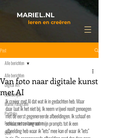
MARIEL.NL
leren en creëren
Post
Alle berichten
Alle berichten
Van foto naar digitale kunst
Digital Art
met AI
Schilderijen
Ik creëer met AI dat wat ik in gedachten heb. Maar 
Mariel Fotografie
daar laat ik het niet bij. Ik neem vrijwel nooit genoegen 
Portfolio
met de eerst gegenereerde afbeeldingen. Ik schaaf en 
Feestdagen en evenementen
schuur net zo lang aan mijn prompts tot ik een 
afbeelding heb waar ik "iets" mee kan of waar ik "iets" 
Best