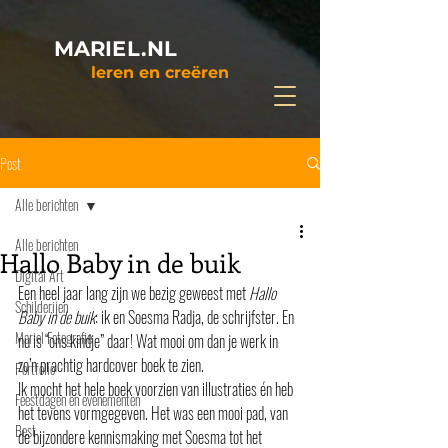
MARIEL.NL
leren en creëren
Post
Alle berichten
Alle berichten
Hallo Baby in de buik
Digital Art
Een heel jaar lang zijn we bezig geweest met 
Hallo 
Schilderijen
Baby in de buik
: ik en Soesma Radja, de schrijfster. En 
Mariel Fotografie
nu is “ons kindje” daar! Wat mooi om dan je werk in 
zo’n prachtig hardcover boek te zien.
Portfolio
Ik mocht het hele boek voorzien van illustraties én heb 
Feestdagen en evenementen
het tevens vormgegeven. Het was een mooi pad, van 
Best
de bijzondere kennismaking met Soesma tot het 