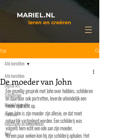
MARIEL.NL
leren en creëren
Post
Alle berichten
Alle berichten
De moeder van John
Digital Art
Een gezellig gesprek met John over hobbies, schilderen 
Schilderijen
en daardoor ook portretten, leverde uiteindelijk een 
Mariel Fotografie
mooie opdracht op.
Voor John is zijn moeder zijn allesie, en dat moet 
Portfolio
natuurlijk vastgelegd worden. Een schilderij was 
Feestdagen en evenementen
volgens hem echt een ode aan zijn moeder.
Best
Na een paar weken kon hij zijn schilderij ophalen. Het 